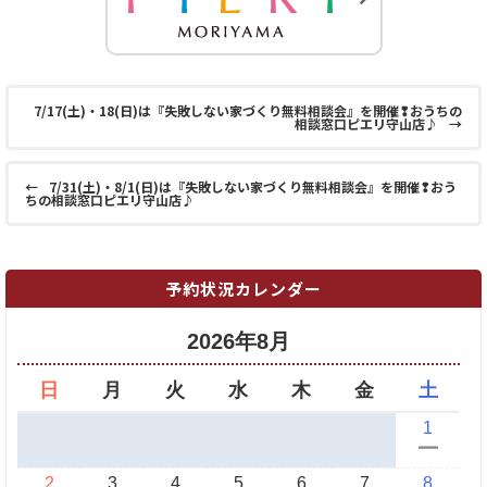
7/17(土)・18(日)は『失敗しない家づくり無料相談会』を開催❢おうちの
相談窓口ピエリ守山店♪
→
←
7/31(土)・8/1(日)は『失敗しない家づくり無料相談会』を開催❢おう
ちの相談窓口ピエリ守山店♪
予約状況カレンダー
2026年8月
日
月
火
水
木
金
土
1
ー
2
3
4
5
6
7
8