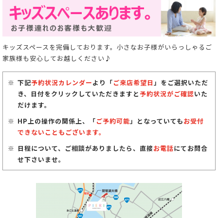
キッズスペースを完備しております。小さなお子様がいらっしゃるご
家族様も安心してお越しください♪
下記
予約状況カレンダー
より「
ご来店希望日
」をご選択いただ
き、日付をクリックしていただきますと
予約状況がご確認
いた
だけます。
HP上の操作の関係上、「
ご予約可能
」となっていても
お受付
できないこともございます。
日程について、ご相談がありましたら、直接
お電話
にてお問合
せ下さいませ。