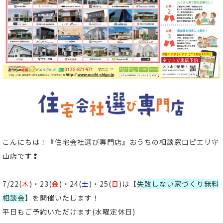
こんにちは！
『住宅会社選び専門店』おうちの相談窓口ピエリ守
山店
です
❢
7/22(
木
)・23(
金
)・24(
土
)・25(
日
)は【
失敗しない家づくり無料
相談会
】
を開催いたします！
平日もご予約いただけます
(水曜定休日)