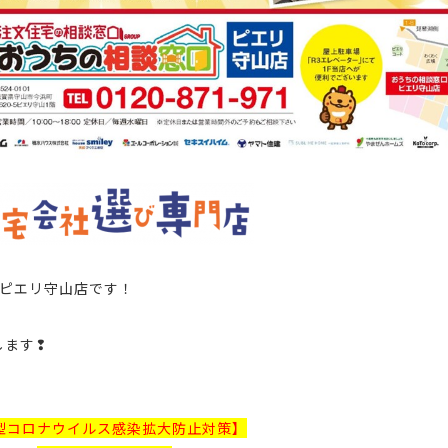
ピエリ守山店
です！
します❢
型コロナウイルス感染拡大防止対策】