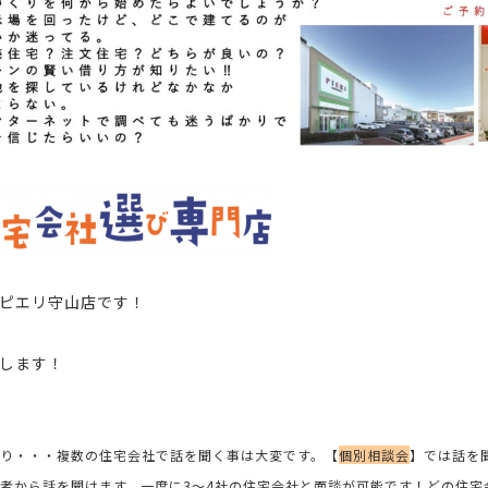
ピエリ守山店
です！
します！
り・・・複数の住宅会社で話を聞く事は大変です。
【
個別相談会
】では話を
者から話を聞けます。一度に3～4社の住宅会社と面談が可能です！どの住宅