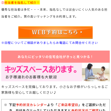
③
担当者を指名して紹介！
優秀な担当者は多忙・・・本来、指名なしでは出会いにくい人気のある担
当者をご紹介。
質の高いマッチングをお約束します。
※日程についてご相談がありましたらお電話にてお問合せください
あなたにピッタリの住宅会社がきっと見つかる！
キッズスペースを完備しております。小さなお子様がいらっしゃるご
家族様も安心してお越しください♪
下記
予約状況カレンダー
より「
ご来店希望日
」をご選択いただ
き、日付をクリックしていただきますと
予約状況がご確認
いた