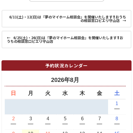
6/11(土)・12(日)は『夢のマイホーム相談会』を開催いたします❢おうち
の相談窓口ピエリ守山店
→
←
6/25(土)・26(日)は『夢のマイホーム相談会』を開催いたします❢お
うちの相談窓口ピエリ守山店
予約状況カレンダー
2026年8月
日
月
火
水
木
金
土
1
ー
2
3
4
5
6
7
8
ー
ー
ー
ー
ー
ー
ー