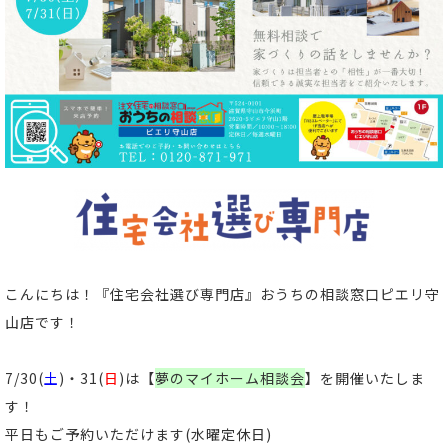
こんにちは！
『住宅会社選び専門店』おうちの相談窓口ピエリ守
山店
です！
7/30(
土
)・31(
日
)は【
夢のマイホーム相談会
】
を開催いたしま
す！
平日もご予約いただけます(水曜定休日)