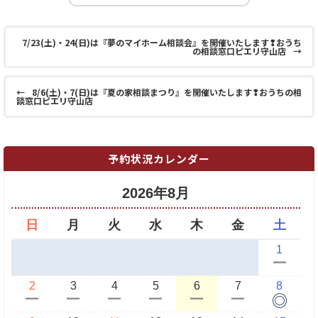
7/23(土)・24(日)は『夢のマイホーム相談会』を開催いたします❢おうち
の相談窓口ピエリ守山店
→
←
8/6(土)・7(日)は『夏の家相談まつり』を開催いたします❢おうちの相
談窓口ピエリ守山店
予約状況カレンダー
2026年8月
日
月
火
水
木
金
土
1
ー
2
3
4
5
6
7
8
◎
ー
ー
ー
ー
ー
ー