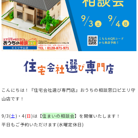
こんにちは！
『住宅会社選び専門店』おうちの相談窓口ピエリ守
山店
です！
9/3(
土
)・4(
日
)は【
住まいの相談会
】
を開催いたします！
平日もご予約いただけます(水曜定休日)