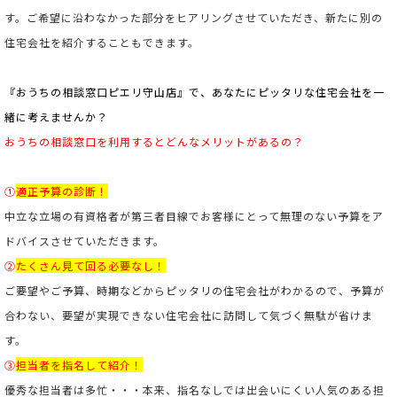
す。ご希望に沿わなかった部分をヒアリングさせていただき、新たに別の
住宅会社を紹介することもできます。
『おうちの相談窓口ピエリ守山店』で、あなたにピッタリな住宅会社を一
緒に考えませんか？
おうちの相談窓口を利用すると
どんなメリットがあるの？
①
適正予算の診断！
中立な立場の有資格者が第三者目線でお客様にとって無理のない予算をア
ドバイスさせていただきます。
②
たくさん見て回る必要なし！
ご要望やご予算、時期などからピッタリの住宅会社がわかるので、予算が
合わない、要望が実現できない住宅会社に訪問して気づく無駄が省けま
す。
③
担当者を指名して紹介！
優秀な担当者は多忙・・・本来、指名なしでは出会いにくい人気のある担