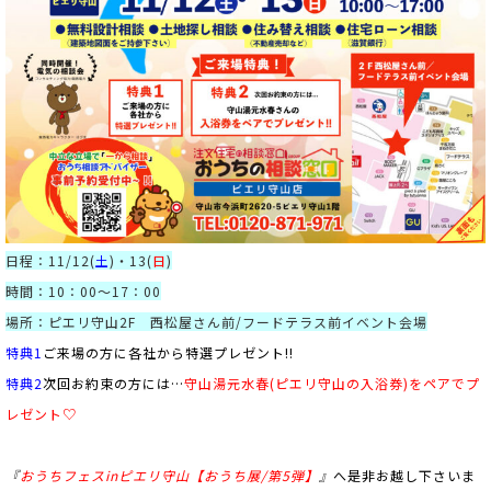
日程：11/12(
土
)・13(
日
)
時間：10：00～17：00
場所：ピエリ守山2F 西松屋さん前/フードテラス前イベント会場
特典1
ご来場の方に各社から特選プレゼント!!
特典2
次回お約束の方には…
守山湯元水春(ピエリ守山の入浴券)をペアでプ
レゼント♡
『
おうちフェスinピエリ守山【おうち展/第5弾】
』
へ是非お越し下さいま