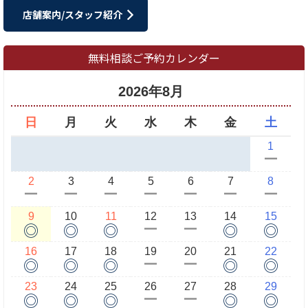
店舗案内/スタッフ紹介
無料相談ご予約カレンダー
2026年8月
日
月
火
水
木
金
土
1
ー
2
3
4
5
6
7
8
ー
ー
ー
ー
ー
ー
ー
9
10
11
12
13
14
15
◎
◎
◎
◎
◎
ー
ー
16
17
18
19
20
21
22
◎
◎
◎
◎
◎
ー
ー
23
24
25
26
27
28
29
◎
◎
◎
◎
◎
ー
ー