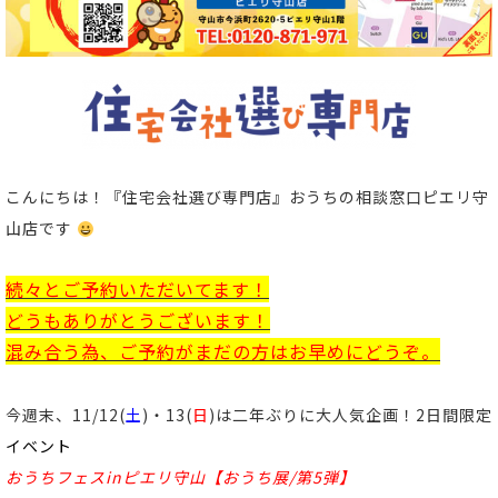
こんにちは！
『住宅会社選び専門店』おうちの相談窓口ピエリ守
山店
です
続々とご予約いただいてます！
どうもありがとうございます！
混み合う為、ご予約がまだの方はお早めにどうぞ。
今週末、11/12(
土
)・13(
日
)は二年ぶりに大人気企画！2日間限定
イベント
おうちフェスinピエリ守山【おうち展/第5弾】