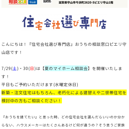
こんにちは！
『住宅会社選び専門店』おうちの相談窓口ピエリ守
山店
です！
7/29(
土
)・30(
日
)は【
夏のマイホーム相談会
】
を開催いたしま
す！
平日もご予約いただけます(
水曜定休日)
新築
・
注文住宅
はもちろん、老朽化による
建替え
や
二世帯住宅
を
検討中の方もご相談ください
！
『おうちを建てたい』と思った時、どの住宅会社を選んだらいいのか分か
らない、ハウスメーカーはたくさんあるけど何が違うの？そう思うご家族