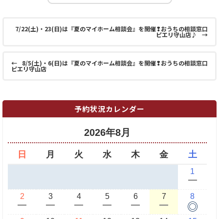
7/22(土)・23(日)は『夏のマイホーム相談会』を開催❢おうちの相談窓口
ピエリ守山店♪
→
←
8/5(土)・6(日)は『夏のマイホーム相談会』を開催❢おうちの相談窓口
ピエリ守山店
予約状況カレンダー
2026年8月
日
月
火
水
木
金
土
1
ー
2
3
4
5
6
7
8
◎
ー
ー
ー
ー
ー
ー