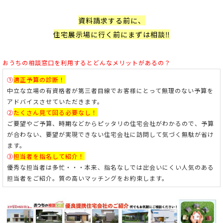
資料請求する前に、
住宅展示場に行く前にまずは相談‼
おうちの相談窓口を利用すると
どんなメリットがあるの？
①
適正予算の診断！
中立な立場の有資格者が第三者目線でお客様にとって無理のない予算を
アドバイスさせていただきます。
②
たくさん見て回る必要なし！
ご要望やご予算、時期などからピッタリの住宅会社がわかるので、予算
が合わない、要望が実現できない住宅会社に訪問して気づく無駄が省け
ます。
③
担当者を指名して紹介！
優秀な担当者は多忙・・・本来、指名なしでは出会いにくい人気のある
担当者をご紹介。
質の高いマッチングをお約束します。