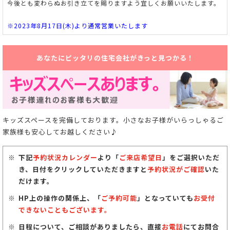
今後とも変わらぬお引き立てを賜りますよう宜しくお願いいたします。
※2023年8月17日(木)より通常営業いたします
あなたにピッタリの住宅会社がきっと見つかる！
キッズスペースを完備しております。小さなお子様がいらっしゃるご
家族様も安心してお越しください♪
下記
予約状況カレンダー
より「
ご来店希望日
」をご選択いただ
き、日付をクリックしていただきますと
予約状況がご確認
いた
だけます。
HP上の操作の関係上、「
ご予約可能
」となっていても
お受付
できないこともございます。
日程について、ご相談がありましたら、直接
お電話
にてお問合