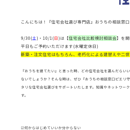
こんにちは！
『住宅会社選び専門店』おうちの相談窓口
9/30(
土
)・10/1(
日
)は【
住宅会社比較検討相談会
】
を開
平日もご予約いただけます(
水曜定休日)
新築
・
注文住宅
はもちろん、老朽化による
建替え
や
二世
『おうちを建てたい』と思った時、どの住宅会社を選んだらい
ないでしょうか？そんな時は、ぜひ『おうちの相談窓口ピエリ
タリな住宅会社選びをサポートいたします。
知識やネットワーク
す。
☑何からはじめていいか分からない