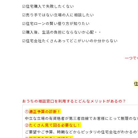
☑住宅購入で失敗したくない
☑売り手ではない立場の人に相談したい
☑住宅ローンの賢い借り方が知りたい
☑購入後、生活の負担にならないか心配・・
☑住宅会社たくさんあってどこがいいのか分からない
一つで
おうちの相談窓口を利用すると
どんなメリットがあるの？
①
適正予算の診断！
中立な立場の有資格者が第三者目線でお客様にとって無理のな
②
たくさん見て回る必要なし！
ご要望やご予算、時期などからピッタリの住宅会社がわかるの