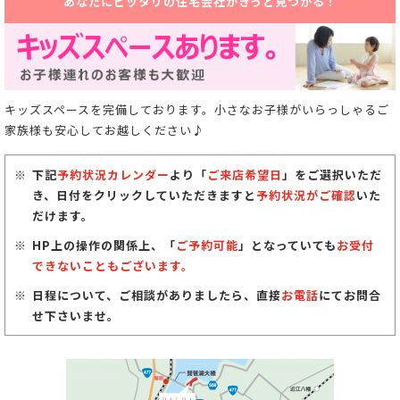
あなたにピッタリの住宅会社がきっと見つかる！
キッズスペースを完備しております。小さなお子様がいらっしゃるご
家族様も安心してお越しください♪
下記
予約状況カレンダー
より「
ご来店希望日
」をご選択いただ
き、日付をクリックしていただきますと
予約状況がご確認
いた
だけます。
HP上の操作の関係上、「
ご予約可能
」となっていても
お受付
できないこともございます。
日程について、ご相談がありましたら、直接
お電話
にてお問合
せ下さいませ。