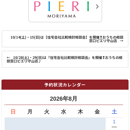
10/14(土)・15(日)は【住宅会社比較検討相談会】を開催❢おうちの相談
窓口ピエリ守山店
→
←
10/28(土)・29(日)は『住宅会社比較検討相談会』を開催❢おうちの相
談窓口ピエリ守山店♪
予約状況カレンダー
2026年8月
日
月
火
水
木
金
土
1
ー