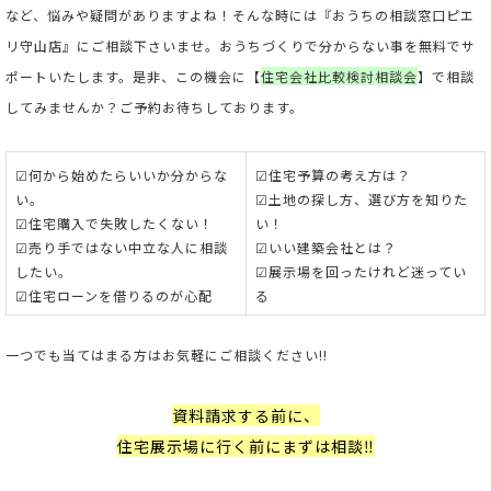
など、悩みや疑問がありますよね！そんな時には『おうちの相談窓口ピエ
リ守山店』にご相談下さいませ。おうちづくりで分からない事を無料でサ
ポートいたします。是非、この機会に【
住宅会社比較検討相談会
】で相談
してみませんか？ご予約お待ちしております。
☑何から始めたらいいか分からな
☑住宅予算の考え方は？
い。
☑土地の探し方、選び方を知りた
☑住宅購入で失敗したくない！
い！
☑売り手ではない中立な人に相談
☑いい建築会社とは？
したい。
☑展示場を回ったけれど迷ってい
☑住宅ローンを借りるのが心配
る
一つでも当てはまる方はお気軽にご相談ください!!
資料請求する前に、
住宅展示場に行く前にまずは相談‼