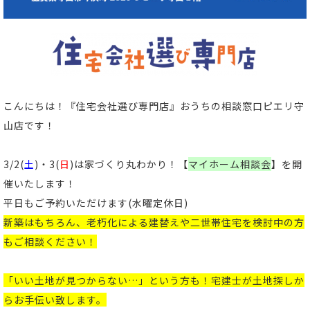
こんにちは！
『住宅会社選び専門店』おうちの相談窓口ピエリ守
山店
です！
3/2(
土
)・3(
日
)
は家づくり丸わかり！【
マイホーム相談会
】
を開
催いたします！
平日もご予約いただけます(
水曜定休日)
新築はもちろん、老朽化による建替えや二世帯住宅を検討中の方
もご相談ください！
「いい土地が見つからない…」という方も！宅建士が土地探しか
らお手伝い致します。