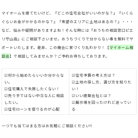
マイホームを建てたいけど、『どこの住宅会社がいいのかな？』『いくら
ぐらいお金がかかるのかな？』『希望のエリアに土地はあるの？』・・・
など、悩みや疑問がありますよね！そんな時には『おうちの相談窓口ピエ
リ守山店』にご相談下さいませ。おうちづくりで分からない事を無料でサ
ポートいたします。是非、この機会に家づくり丸わかり！【
マイホーム相
談会
】で相談してみませんか？ご予約お待ちしております。
☑何から始めたらいいか分からな
☑住宅予算の考え方は？
い。
☑土地の探し方、選び方を知りた
☑住宅購入で失敗したくない！
い！
☑売り手ではない中立な人に相談
☑いい建築会社とは？
したい。
☑展示場を回ったけれど迷ってい
☑住宅ローンを借りるのが心配
る
一つでも当てはまる方はお気軽にご相談ください!!