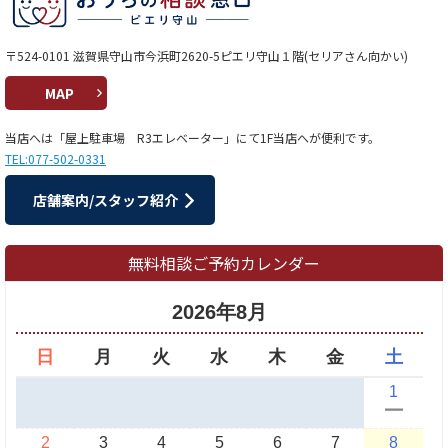
〒524-0101 滋賀県守山市今浜町2620-5ピエリ守山１階(セリアさん向かい)
MAP
当店へは「屋上駐車場 R3エレベーター」にて1F当店へが便利です。
TEL:077-502-0331
店舗案内/スタッフ紹介
無料相談ご予約カレンダー
2026年8月
日
月
火
水
木
金
土
1
ー
2
3
4
5
6
7
8