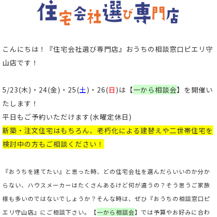
こんにちは！
『住宅会社選び専門店』おうちの相談窓口ピエリ守
山店
です！
5/23(木)・24(金)・25(
土
)・26(
日
)は【
一から相談会
】を開催い
たします！
平日もご予約いただけます
(
水曜定休日)
新築
・
注文住宅
はもちろん、老朽化による
建替え
や
二世帯住宅
を
検討中の方もご相談ください
！
『おうちを建てたい』と思った時、どの住宅会社を選んだらいいのか分か
らない、ハウスメーカーはたくさんあるけど何が違うの？そう思うご家族
様も多いのではないでしょうか？そんな時は、ぜひ『おうちの相談窓口ピ
エリ守山店』にご相談下さい。【
一から相談会
】では予算やお好みに合わ