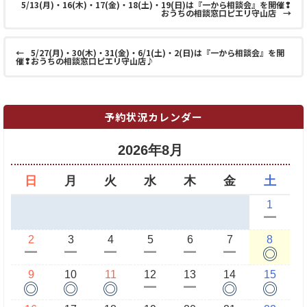
5/13(月)・16(木)・17(金)・18(土)・19(日)は『一から相談会』を開催❢
おうちの相談窓口ピエリ守山店
→
←
5/27(月)・30(木)・31(金)・6/1(土)・2(日)は『一から相談会』を開
催❢おうちの相談窓口ピエリ守山店♪
予約状況カレンダー
2026年8月
日
月
火
水
木
金
土
1
ー
2
3
4
5
6
7
8
◎
ー
ー
ー
ー
ー
ー
9
10
11
12
13
14
15
◎
◎
◎
◎
◎
ー
ー