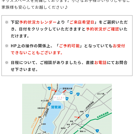
キッズスペースを完備しております。小さなお子様がいらっしゃるご
家族様も安心してお越しください♪
下記
予約状況カレンダー
より「
ご来店希望日
」をご選択いただ
き、日付をクリックしていただきますと
予約状況がご確認
いた
だけます。
HP上の操作の関係上、「
ご予約可能
」となっていても
お受付
できないこともございます。
日程について、ご相談がありましたら、直接
お電話
にてお問合
せ下さいませ。