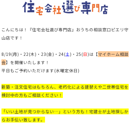
こんにちは！
『住宅会社選び専門店』おうちの相談窓口ピエリ守
山店
です！
8/19(
月
)・22(木)・23(金)・24(
土
)・25(
日
)は【
マイホーム相談
会
】を開催いたします！
平日もご予約いただけます(水曜定休日)
新築
・
注文住宅
はもちろん、老朽化による
建替え
や
二世帯住宅
を
検討中の方もご相談ください
！
「いい土地が見つからない…」という方も！宅建士が土地探しか
らお手伝い致します。