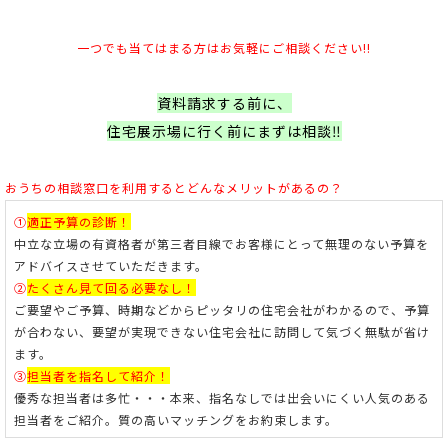
一つでも当てはまる方はお気軽にご相談ください!!
資料請求する前に、
住宅展示場に行く前にまずは相談‼
おうちの相談窓口を利用すると
どんなメリットがあるの？
①
適正予算の診断！
中立な立場の有資格者が第三者目線でお客様にとって無理のない予算を
アドバイスさせていただきます。
②
たくさん見て回る必要なし！
ご要望やご予算、時期などからピッタリの住宅会社がわかるので、予算
が合わない、要望が実現できない住宅会社に訪問して気づく無駄が省け
ます。
③
担当者を指名して紹介！
優秀な担当者は多忙・・・本来、指名なしでは出会いにくい人気のある
担当者をご紹介。
質の高いマッチングをお約束します。