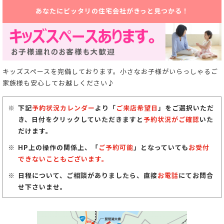
あなたにピッタリの住宅会社がきっと見つかる！
キッズスペースを完備しております。小さなお子様がいらっしゃるご
家族様も安心してお越しください♪
下記
予約状況カレンダー
より「
ご来店希望日
」をご選択いただ
き、日付をクリックしていただきますと
予約状況がご確認
いた
だけます。
HP上の操作の関係上、「
ご予約可能
」となっていても
お受付
できないこともございます。
日程について、ご相談がありましたら、直接
お電話
にてお問合
せ下さいませ。