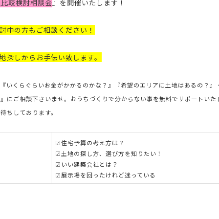
社比較検討相談会
』
を開催いたします！
討中の方もご相談ください！
地探しからお手伝い致します。
』『いくらぐらいお金がかかるのかな？』『希望のエリアに土地はあるの？』
店』にご相談下さいませ。おうちづくりで分からない事を無料でサポートいた
お待ちしております。
☑住宅予算の考え方は？
☑土地の探し方、選び方を知りたい！
☑いい建築会社とは？
☑展示場を回ったけれど迷っている