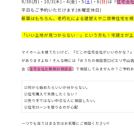
9/30(月)・10/3(木)・4(金)・5(
土
)・6(
日
)は『
住宅会
平日もご予約いただけます(
水曜定休日)
新築はもちろん、老朽化による建替えや二世帯住宅を検
「いい土地が見つからない…」という方も！宅建士が土
マイホームを建てたいけど、『どこの住宅会社がいいのかな？
がありますよね！そんな時には『おうちの相談窓口ピエリ守山
会【
住宅会社比較検討相談会
】で相談してみませんか？ご予約
☑何から始めたらいいか分からない。
☑住宅購入で失敗したくない！
☑売り手ではない中立な人に相談したい。
☑住宅ローンを借りるのが心配
一つでも当てはまる方はお気軽にご相談ください!!