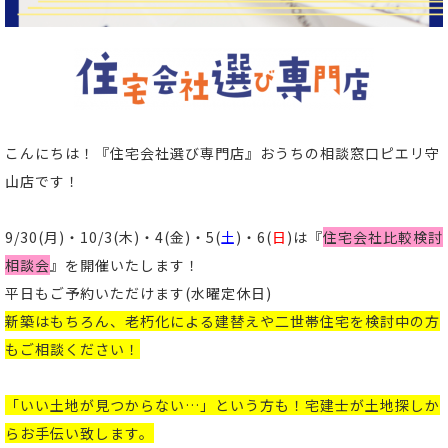
こんにちは！
『住宅会社選び専門店』おうちの相談窓口ピエリ守
山店
です！
9/30(月)・10/3(木)・4(金)・5(
土
)・6(
日
)は『
住宅会社比較検討
相談会
』
を開催いたします！
平日もご予約いただけます(
水曜定休日)
新築はもちろん、老朽化による建替えや二世帯住宅を検討中の方
もご相談ください！
「いい土地が見つからない…」という方も！宅建士が土地探しか
らお手伝い致します。