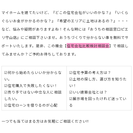
マイホームを建てたいけど、『どこの住宅会社がいいのかな？』『いくら
ぐらいお金がかかるのかな？』『希望のエリアに土地はあるの？』・・・
など、悩みや疑問がありますよね！そんな時には『おうちの相談窓口ピエ
リ守山店』にご相談下さいませ。おうちづくりで分からない事を無料でサ
ポートいたします。是非、この機会【
住宅会社比較検討相談会
】で相談し
てみませんか？ご予約お待ちしております。
☑何から始めたらいいか分からな
☑住宅予算の考え方は？
い。
☑土地の探し方、選び方を知りた
☑住宅購入で失敗したくない！
い！
☑売り手ではない中立な人に相談
☑いい建築会社とは？
したい。
☑展示場を回ったけれど迷ってい
☑住宅ローンを借りるのが心配
る
一つでも当てはまる方はお気軽にご相談ください!!