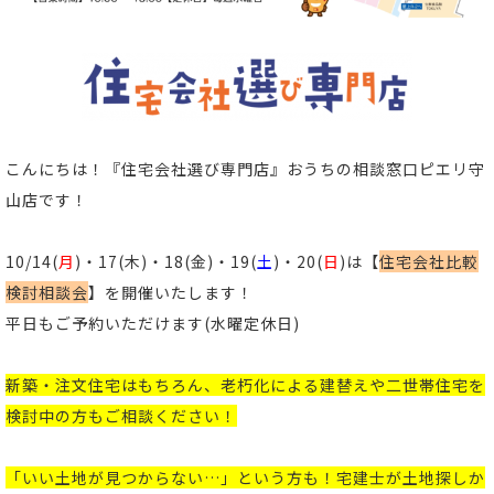
こんにちは！
『住宅会社選び専門店』おうちの相談窓口ピエリ守
山店
です！
10/14(
月
)・17(木)・18(金)・19(
土
)・20(
日
)は【
住宅会社比較
検討相談会
】を開催いたします！
平日もご予約いただけます(水曜定休日)
新築
・
注文住宅
はもちろん、老朽化による
建替え
や
二世帯住宅
を
検討中の方もご相談ください
！
「いい土地が見つからない…」という方も！宅建士が土地探しか