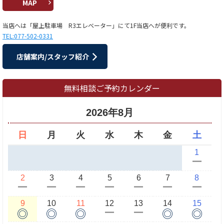
MAP
当店へは「屋上駐車場 R3エレベーター」にて1F当店へが便利です。
TEL:077-502-0331
店舗案内/スタッフ紹介
無料相談ご予約カレンダー
2026年8月
日
月
火
水
木
金
土
1
ー
2
3
4
5
6
7
8
ー
ー
ー
ー
ー
ー
ー
9
10
11
12
13
14
15
◎
◎
◎
◎
◎
ー
ー