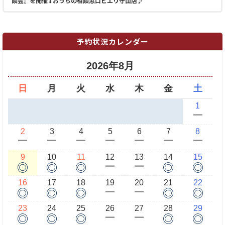
談会』を開催❢おうちの相談窓口ピエリ守山店♪
予約状況カレンダー
2026年8月
日
月
火
水
木
金
土
1
ー
2
3
4
5
6
7
8
ー
ー
ー
ー
ー
ー
ー
9
10
11
12
13
14
15
◎
◎
◎
◎
◎
ー
ー
16
17
18
19
20
21
22
◎
◎
◎
◎
◎
ー
ー
23
24
25
26
27
28
29
◎
◎
◎
◎
◎
ー
ー