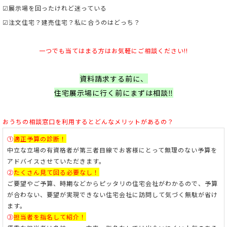
☑展示場を回ったけれど迷っている
☑注文住宅？建売住宅？私に合うのはどっち？
一つでも当てはまる方はお気軽にご相談ください!!
資料請求する前に、
住宅展示場に行く前にまずは相談‼
おうちの相談窓口を利用すると
どんなメリットがあるの？
①
適正予算の診断！
中立な立場の有資格者が第三者目線でお客様にとって無理のない予算を
アドバイスさせていただきます。
②
たくさん見て回る必要なし！
ご要望やご予算、時期などからピッタリの住宅会社がわかるので、予算
が合わない、要望が実現できない住宅会社に訪問して気づく無駄が省け
ます。
③
担当者を指名して紹介！