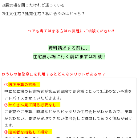
☑展示場を回ったけれど迷っている
☑注文住宅？建売住宅？私に合うのはどっち？
一つでも当てはまる方はお気軽にご相談ください!!
資料請求する前に、
住宅展示場に行く前にまずは相談‼
おうちの相談窓口を利用すると
どんなメリットがあるの？
①
適正予算の診断！
中立な立場の有資格者が第三者目線でお客様にとって無理のない予算を
アドバイスさせていただきます。
②
たくさん見て回る必要なし！
ご要望やご予算、時期などからピッタリの住宅会社がわかるので、予算
が合わない、要望が実現できない住宅会社に訪問して気づく無駄が省け
ます。
③
担当者を指名して紹介！