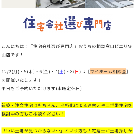
こんにちは！
『住宅会社選び専門店』おうちの相談窓口ピエリ守
山店
です！
12/2
(
月
)・5(木)・6(金)・7(
土
)・8(
日
)は【
マイホーム相談会
】
を開催いたします！
平日もご予約いただけます(水曜定休日)
新築
・
注文住宅
はもちろん、老朽化による
建替え
や
二世帯住宅
を
検討中の方もご相談ください
！
「いい土地が見つからない…」という方も！宅建士が土地探しか