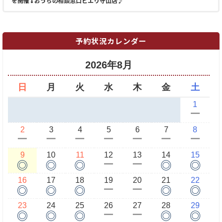
を開催❢おうちの相談窓口ピエリ守山店♪
予約状況カレンダー
2026年8月
日
月
火
水
木
金
土
1
ー
2
3
4
5
6
7
8
ー
ー
ー
ー
ー
ー
ー
9
10
11
12
13
14
15
◎
◎
◎
◎
◎
ー
ー
16
17
18
19
20
21
22
◎
◎
◎
◎
◎
ー
ー
23
24
25
26
27
28
29
◎
◎
◎
◎
◎
ー
ー