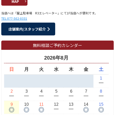
MAP
当店へは「屋上駐車場 R3エレベーター」にて1F当店へが便利です。
TEL:077-502-0331
店舗案内/スタッフ紹介
無料相談ご予約カレンダー
2026年8月
日
月
火
水
木
金
土
1
ー
2
3
4
5
6
7
8
ー
ー
ー
ー
ー
ー
ー
9
10
11
12
13
14
15
◎
◎
◎
◎
◎
ー
ー