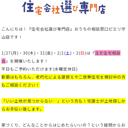
こんにちは！
『住宅会社選び専門店』おうちの相談窓口ピエリ守
山店
です！
1/27(月)・30(木)・31(金)・2/1(
土
)・2(
日
)は『
注文住宅相談
会
』
を開催いたします！
平日もご予約いただけます(
水曜定休日)
新築はもちろん、老朽化による建替えや二世帯住宅を検討中の方
もご相談ください！
「いい土地が見つからない…」という方も！宅建士が土地探しか
らお手伝い致します。
家づくり、どんなことからはじめたらいいの？という疑問からお