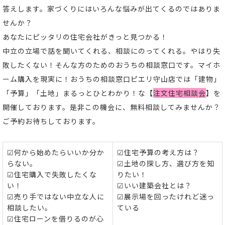
答えします。家づくりにはいろんな悩みが出てくるのではありま
せんか？
あなたにピッタリの住宅会社がきっと見つかる！
中立の立場で話を聞いてくれる、相談にのってくれる。やはり失
敗したくない！そんな方のためのおうちの相談窓口です。マイホ
ーム購入を現実に！おうちの相談窓口ピエリ守山店では「建物」
「予算」「土地」まるっとひとわかり！な【
注文住宅相談会
】を
開催しております。是非この機会に、無料相談してみませんか？
ご予約お待ちしております。
☑何から始めたらいいか分か
☑住宅予算の考え方は？
らない。
☑土地の探し方、選び方を知
☑住宅購入で失敗したくな
りたい！
い！
☑いい建築会社とは？
☑売り手ではない中立な人に
☑展示場を回ったけれど迷っ
相談したい。
ている
☑住宅ローンを借りるのが心