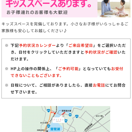
キッズスペースを完備しております。小さなお子様がいらっしゃるご
家族様も安心してお越しください♪
下記
予約状況カレンダー
より「
ご来店希望日
」をご選択いただ
き、日付をクリックしていただきますと
予約状況がご確認
いた
だけます。
HP上の操作の関係上、「
ご予約可能
」となっていても
お受付
できないこともございます。
日程について、ご相談がありましたら、直接
お電話
にてお問合
せ下さいませ。