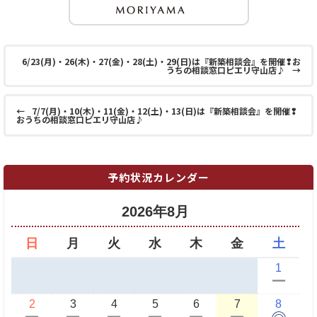
6/23(月)・26(木)・27(金)・28(土)・29(日)は『新築相談会』を開催❢お
うちの相談窓口ピエリ守山店♪
→
←
7/7(月)・10(木)・11(金)・12(土)・13(日)は『新築相談会』を開催❢
おうちの相談窓口ピエリ守山店♪
予約状況カレンダー
2026年8月
日
月
火
水
木
金
土
1
ー
2
3
4
5
6
7
8