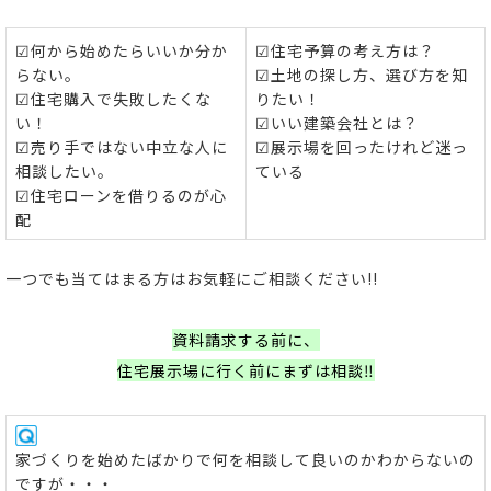
☑何から始めたらいいか分か
☑住宅予算の考え方は？
らない。
☑土地の探し方、選び方を知
☑住宅購入で失敗したくな
りたい！
い！
☑いい建築会社とは？
☑売り手ではない中立な人に
☑展示場を回ったけれど迷っ
相談したい。
ている
☑住宅ローンを借りるのが心
配
一つでも当てはまる方はお気軽にご相談ください!!
資料請求する前に、
住宅展示場に行く前にまずは相談‼
家づくりを始めたばかりで何を相談して良いのかわからないの
ですが・・・