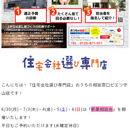
こんにちは！
『住宅会社選び専門店』おうちの相談窓口ピエリ守
山店
です！
6/30(月)・7/3(木)・4(金)・5(
土
)・6(
日
)は『
新築相談会
』
を開
催いたします！
平日もご予約いただけます(
水曜定休日)