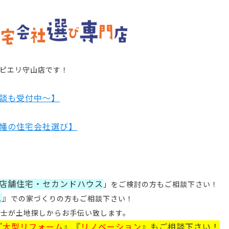
ピエリ守山店
です！
談も受付中～】
幡の住宅会社選び】
店舗住宅・セカンドハウス
」
をご検討の方もご相談下さい！
ス
』
での家づくりの方もご相談下さい！
建士が土地探しからお手伝い致します。
『
大型リフォーム
』
『
リノベーション
』
もご相談下さい！