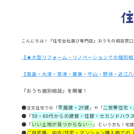
こんにちは！
『住宅会社選び専門店』おうちの相談窓口
【★大型リフォーム・リノベーションでの個別相
【高島・大津・草津・栗東・守山・野洲・近江八
『おうち個別相談』を
開催！
●
平屋建・2F建
二世帯住宅・
注文住宅での
「
」
や
「
●『
50・60代からの
建
替・住替・セカンドハウ
●「
いい土地が見つからない…
」
と
いう方も！宅
●
ご自宅等、中古/住宅・マンション購入時での