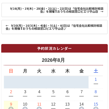
9/16(月)・19(木)・20(金)・21(土)・22(日)は『住宅会社比較検討相談
会』を開催❢おうちの相談窓口ピエリ守山店
→
←
9/30(月)・10/3(木)・4(金)・5(土)・6(日)は『住宅会社比較検討相談
会』を開催❢おうちの相談窓口ピエリ守山店♪
予約状況カレンダー
2026年8月
日
月
火
水
木
金
土
1
ー
2
3
4
5
6
7
8
ー
ー
ー
ー
ー
ー
ー
9
10
11
12
13
14
15
◎
◎
◎
◎
◎
ー
ー