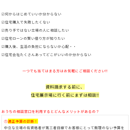
☑何からはじめていいか分からない
☑住宅購入で失敗したくない
☑売り手ではない立場の人に相談したい
☑住宅ローンの賢い借り方が知りたい
☑購入後、生活の負担にならないか心配・・
☑住宅会社たくさんあってどこがいいのか分からない
一つでも当てはまる方はお気軽にご相談ください!!
資料請求する前に、
住宅展示場に行く前にまずは相談‼
おうちの相談窓口を利用すると
どんなメリットがあるの？
①
適正予算の診断！
中立な立場の有資格者が第三者目線でお客様にとって無理のない予算を