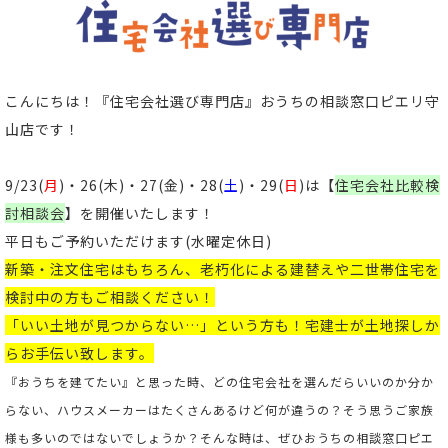
こんにちは！
『住宅会社選び専門店』おうちの相談窓口ピエリ守
山店
です！
9/23(
月
)・26(木)・27(金)・28(
土
)・29(
日
)は【
住宅会社比較検
討相談会
】を開催いたします！
平日もご予約いただけます
(
水曜定休日)
新築
・
注文住宅
はもちろん、老朽化による
建替え
や
二世帯住宅
を
検討中の方もご相談ください
！
「いい土地が見つからない…」という方も！宅建士が土地探しか
らお手伝い致します。
『おうちを建てたい』と思った時、どの住宅会社を選んだらいいのか分か
らない、ハウスメーカーはたくさんあるけど何が違うの？そう思うご家族
様も多いのではないでしょうか？そんな時は、ぜひおうちの相談窓口ピエ