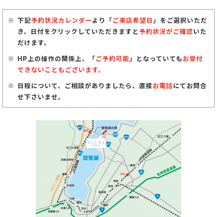
下記
予約状況カレンダー
より「
ご来店希望日
」をご選択いただ
き、日付をクリックしていただきますと
予約状況がご確認
いた
だけます。
HP上の操作の関係上、「
ご予約可能
」となっていても
お受付
できないこともございます。
日程について、ご相談がありましたら、直接
お電話
にてお問合
せ下さいませ。