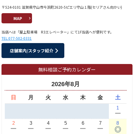
〒524-0101 滋賀県守山市今浜町2620-5ピエリ守山１階(セリアさん向かい)
MAP
当店へは「屋上駐車場 R3エレベーター」にて1F当店へが便利です。
TEL:077-502-0331
店舗案内/スタッフ紹介
無料相談ご予約カレンダー
2026年8月
日
月
火
水
木
金
土
1
ー
2
3
4
5
6
7
8
◎
ー
ー
ー
ー
ー
ー