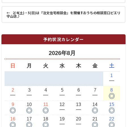
←
2/4(土)・5(日)は『注文住宅相談会』を開催❢おうちの相談窓口ピエリ
守山店♪
予約状況カレンダー
2026年8月
日
月
火
水
木
金
土
1
ー
2
3
4
5
6
7
8
◎
ー
ー
ー
ー
ー
ー
9
10
11
12
13
14
15
◎
◎
◎
◎
◎
ー
ー
16
17
18
19
20
21
22
◎
◎
◎
◎
◎
ー
ー