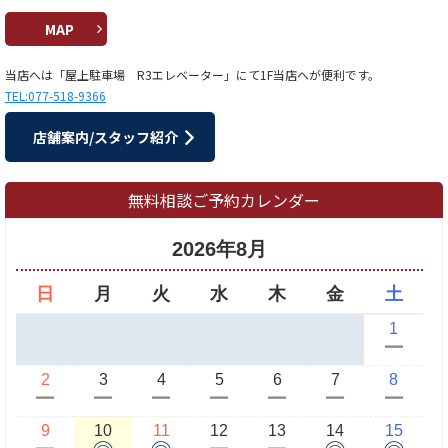
MAP
当店へは「屋上駐車場 R3エレベーター」にて1F当店へが便利です。
TEL:077-518-9366
店舗案内/スタッフ紹介
無料相談ご予約カレンダー
2026年8月
日
月
火
水
木
金
土
1
ー
2
3
4
5
6
7
8
ー
ー
ー
ー
ー
ー
ー
9
10
11
12
13
14
15