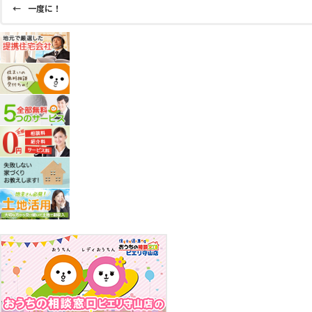
←
一度に！