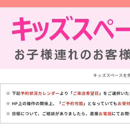
キッズスペースを
下記
予約状況カレンダー
より「
ご来店希望日
」をご選択いた
HP上の操作の関係上、「
ご予約可能
」となっていても
お受
日程について、ご相談がありましたら、直接
お電話
にてお問