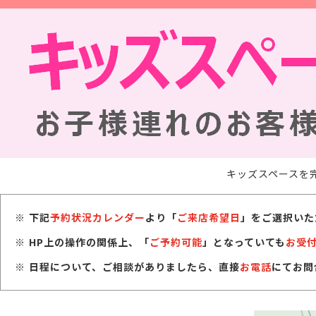
キッズスペースを
下記
予約状況カレンダー
より「
ご来店希望日
」をご選択いた
HP上の操作の関係上、「
ご予約可能
」となっていても
お受
日程について、ご相談がありましたら、直接
お電話
にてお問