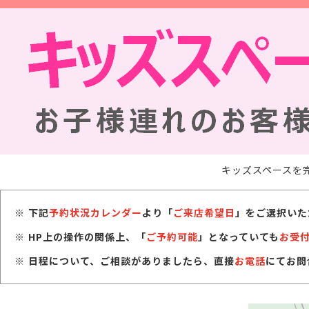
キッズスペースを
下記
予約状況カレンダー
より「
ご来店希望日
」をご選択いた
HP上の操作の関係上、「
ご予約可能
」となっていても
お受
日程について、ご相談がありましたら、直接
お電話
にてお問