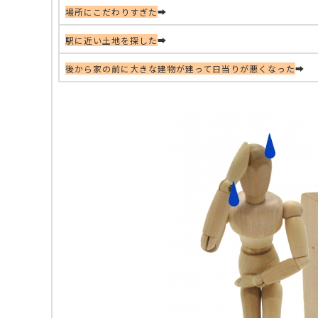
場所にこだわりすぎた
➡
駅に近い土地を探した
➡
後から家の前に大きな建物が建って日当りが悪くなった
➡