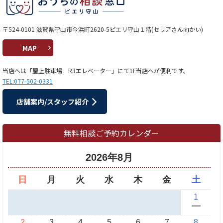
〒524-0101 滋賀県守山市今浜町2620-5ピエリ守山１階(セリアさん向かい)
MAP
当店へは「屋上駐車場 R3エレベーター」にて1F当店へが便利です。
TEL:077-502-0331
店舗案内/スタッフ紹介
無料相談ご予約カレンダー
2026年8月
日
月
火
水
木
金
土
1
ー
2
3
4
5
6
7
8