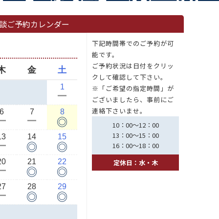
談ご予約カレンダー
下記時間帯でのご予約が可
能です。
ご予約状況は日付をクリッ
木
金
土
クして確認して下さい。
1
※「ご希望の指定時間」が
ー
ございましたら、事前にご
連絡下さいませ。
6
7
8
◎
ー
ー
10：00～12：00
13：00～15：00
13
14
15
◎
◎
ー
16：00～18：00
20
21
22
定休日：水・木
◎
◎
ー
27
28
29
◎
◎
ー