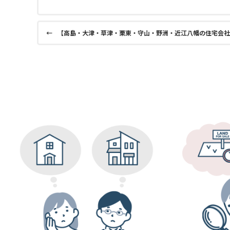
←
【高島・大津・草津・栗東・守山・野洲・近江八幡の住宅会社選び