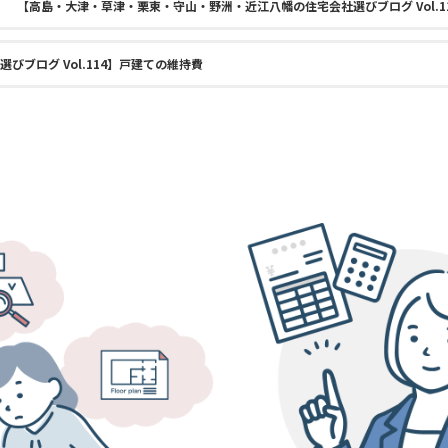
【高島・大津・草津・栗東・守山・野洲・近江八幡の住宅会社選びブログ Vol.1
ブログ Vol.114】戸建ての維持費