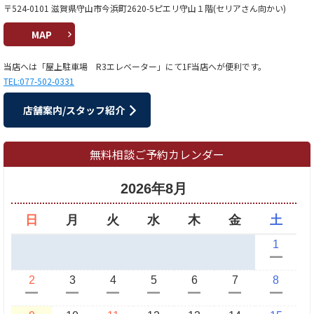
〒524-0101 滋賀県守山市今浜町2620-5ピエリ守山１階(セリアさん向かい)
MAP
当店へは「屋上駐車場 R3エレベーター」にて1F当店へが便利です。
TEL:077-502-0331
店舗案内/スタッフ紹介
無料相談ご予約カレンダー
2026年8月
日
月
火
水
木
金
土
1
ー
2
3
4
5
6
7
8
ー
ー
ー
ー
ー
ー
ー