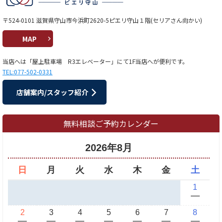
〒524-0101 滋賀県守山市今浜町2620-5ピエリ守山１階(セリアさん向かい)
MAP
当店へは「屋上駐車場 R3エレベーター」にて1F当店へが便利です。
TEL:077-502-0331
店舗案内/スタッフ紹介
無料相談ご予約カレンダー
2026年8月
日
月
火
水
木
金
土
1
ー
2
3
4
5
6
7
8
ー
ー
ー
ー
ー
ー
ー