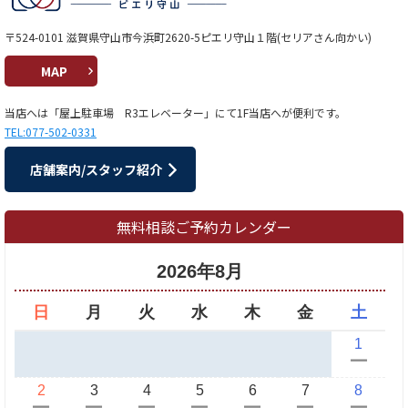
〒524-0101 滋賀県守山市今浜町2620-5ピエリ守山１階(セリアさん向かい)
MAP
当店へは「屋上駐車場 R3エレベーター」にて1F当店へが便利です。
TEL:077-502-0331
店舗案内/スタッフ紹介
無料相談ご予約カレンダー
2026年8月
日
月
火
水
木
金
土
1
ー
2
3
4
5
6
7
8
ー
ー
ー
ー
ー
ー
ー