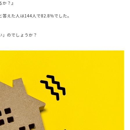
るか？』
と答えた人
は144人で82.8％でした。
い」のでしょうか？