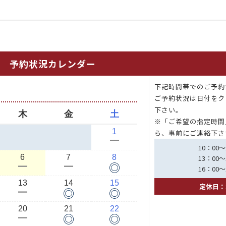
予約状況カレンダー
下記時間帯でのご予約
月
ご予約状況は日付をク
下さい。
木
金
土
※「ご希望の指定時間
1
ら、事前にご連絡下さ
ー
10：00～
6
7
8
13：00～
◎
ー
ー
16：00～
13
14
15
定休日：
◎
◎
ー
20
21
22
◎
◎
ー