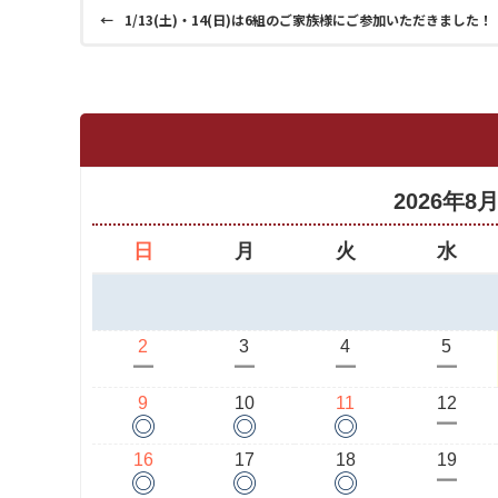
←
1/13(土)・14(日)は6組のご家族様にご参加いただきました！
2026年8
日
月
火
水
2
3
4
5
ー
ー
ー
ー
9
10
11
12
◎
◎
◎
ー
16
17
18
19
◎
◎
◎
ー