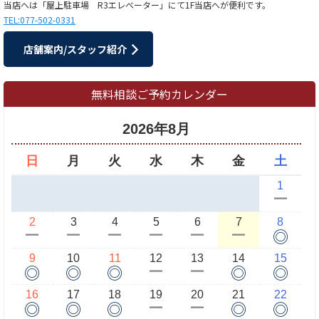
当店へは「屋上駐車場 R3エレベーター」にて1F当店へが便利です。
TEL:077-502-0331
店舗案内/スタッフ紹介
無料相談ご予約カレンダー
2026年8月
日
月
火
水
木
金
土
1
ー
2
3
4
5
6
7
8
◎
ー
ー
ー
ー
ー
ー
9
10
11
12
13
14
15
◎
◎
◎
◎
◎
ー
ー
16
17
18
19
20
21
22
◎
◎
◎
◎
◎
ー
ー