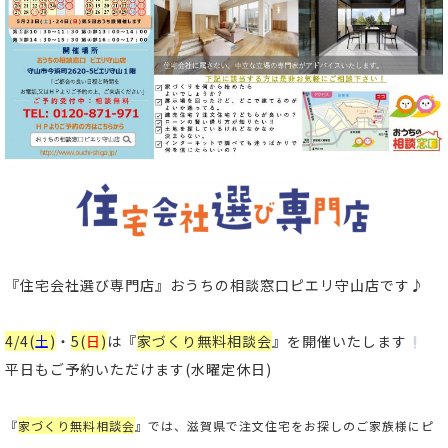
『住宅会社選び専門店』
おうちの相談窓口ピエリ守山店です♪
4/4(
土
)
・
5(
日
)
は
『
家づくり無料相談会
』
を開催いたします
平日もご予約いただけます(水曜定休日)
『
家づくり無料相談会
』では、滋賀県で注文住宅をお探しのご家族様にピ