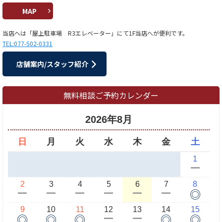
MAP
当店へは「屋上駐車場 R3エレベーター」にて1F当店へが便利です。
TEL:077-502-0331
店舗案内/スタッフ紹介
無料相談ご予約カレンダー
2026年8月
日
月
火
水
木
金
土
1
ー
2
3
4
5
6
7
8
◎
ー
ー
ー
ー
ー
ー
9
10
11
12
13
14
15
◎
◎
◎
◎
◎
ー
ー