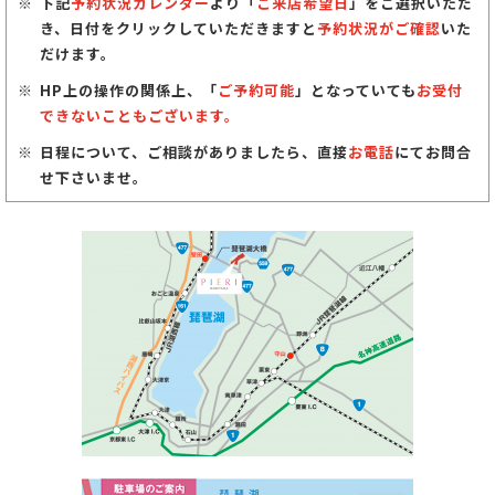
下記
予約状況カレンダー
より「
ご来店希望日
」をご選択いただ
き、日付をクリックしていただきますと
予約状況がご確認
いた
だけます。
HP上の操作の関係上、「
ご予約可能
」となっていても
お受付
できないこともございます。
日程について、ご相談がありましたら、直接
お電話
にてお問合
せ下さいませ。