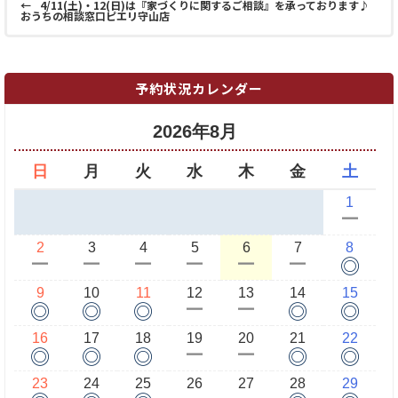
←
4/11(土)・12(日)は『家づくりに関するご相談』を承っております♪
おうちの相談窓口ピエリ守山店
予約状況カレンダー
2026年8月
日
月
火
水
木
金
土
1
ー
2
3
4
5
6
7
8
◎
ー
ー
ー
ー
ー
ー
9
10
11
12
13
14
15
◎
◎
◎
◎
◎
ー
ー
16
17
18
19
20
21
22
◎
◎
◎
◎
◎
ー
ー
23
24
25
26
27
28
29