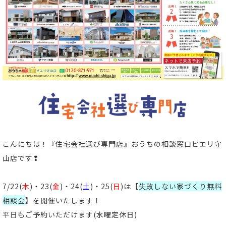
こんにちは！
『住宅会社選び専門店』おうちの相談窓口ピエリ守
山店
です
❢
7/22(
木
)・23(
金
)・24(
土
)・25(
日
)は【
失敗しない家づくり無料
相談会
】
を開催いたします！
平日もご予約いただけます
(水曜定休日)