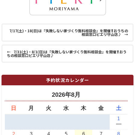
7/17(土)・18(日)は『失敗しない家づくり無料相談会』を開催❢おうちの
相談窓口ピエリ守山店♪
→
←
7/31(土)・8/1(日)は『失敗しない家づくり無料相談会』を開催❢おう
ちの相談窓口ピエリ守山店♪
予約状況カレンダー
2026年8月
日
月
火
水
木
金
土
1
ー
2
3
4
5
6
7
8