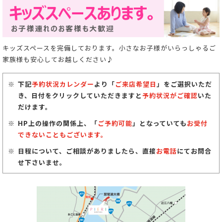
キッズスペースを完備しております。小さなお子様がいらっしゃるご
家族様も安心してお越しください♪
下記
予約状況カレンダー
より「
ご来店希望日
」をご選択いただ
き、日付をクリックしていただきますと
予約状況がご確認
いた
だけます。
HP上の操作の関係上、「
ご予約可能
」となっていても
お受付
できないこともございます。
日程について、ご相談がありましたら、直接
お電話
にてお問合
せ下さいませ。