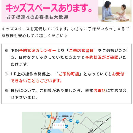
キッズスペースを完備しております。小さなお子様がいらっしゃるご
家族様も安心してお越しください♪
下記
予約状況カレンダー
より「
ご来店希望日
」をご選択いただ
き、日付をクリックしていただきますと
予約状況がご確認
いた
だけます。
HP上の操作の関係上、「
ご予約可能
」となっていても
お受付
できないこともございます。
日程について、ご相談がありましたら、直接
お電話
にてお問合
せ下さいませ。