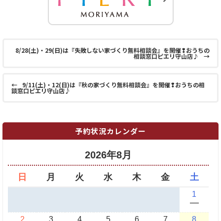
8/28(土)・29(日)は『失敗しない家づくり無料相談会』を開催❢おうちの
相談窓口ピエリ守山店♪
→
←
9/11(土)・12(日)は『秋の家づくり無料相談会』を開催❢おうちの相
談窓口ピエリ守山店♪
予約状況カレンダー
2026年8月
日
月
火
水
木
金
土
1
ー
2
3
4
5
6
7
8