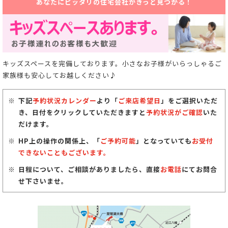
あなたにピッタリの住宅会社がきっと見つかる！
キッズスペースを完備しております。小さなお子様がいらっしゃるご
家族様も安心してお越しください♪
下記
予約状況カレンダー
より「
ご来店希望日
」をご選択いただ
き、日付をクリックしていただきますと
予約状況がご確認
いた
だけます。
HP上の操作の関係上、「
ご予約可能
」となっていても
お受付
できないこともございます。
日程について、ご相談がありましたら、直接
お電話
にてお問合
せ下さいませ。