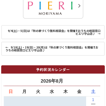
9/4(土)・5(日)は『秋の家づくり無料相談会』を開催❢おうちの相談窓口
ピエリ守山店♪
→
←
9/18(土)・19(日)・20(月)は『秋の家づくり無料相談会』を開催❢お
うちの相談窓口ピエリ守山店♪
予約状況カレンダー
2026年8月
日
月
火
水
木
金
土
1
ー