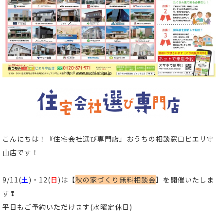
こんにちは！
『住宅会社選び専門店』おうちの相談窓口ピエリ守
山店
です！
9/11(
土
)・12(
日
)は【
秋の家づくり無料相談会
】
を開催いたしま
す❢
平日もご予約いただけます
(水曜定休日)