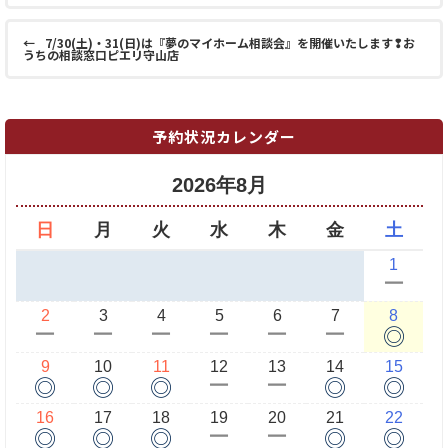
←
7/30(土)・31(日)は『夢のマイホーム相談会』を開催いたします❢お
うちの相談窓口ピエリ守山店
予約状況カレンダー
2026年8月
日
月
火
水
木
金
土
1
ー
2
3
4
5
6
7
8
◎
ー
ー
ー
ー
ー
ー
9
10
11
12
13
14
15
◎
◎
◎
◎
◎
ー
ー
16
17
18
19
20
21
22
◎
◎
◎
◎
◎
ー
ー