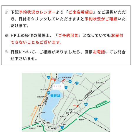
下記
予約状況カレンダー
より「
ご来店希望日
」をご選択いただ
き、日付をクリックしていただきますと
予約状況がご確認
いた
だけます。
HP上の操作の関係上、「
ご予約可能
」となっていても
お受付
できないこともございます。
日程について、ご相談がありましたら、直接
お電話
にてお問合
せ下さいませ。