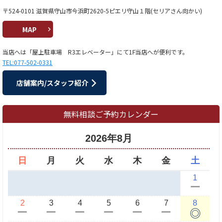
〒524-0101 滋賀県守山市今浜町2620-5ピエリ守山１階(セリアさん向かい)
MAP
当店へは「屋上駐車場 R3エレベーター」にて1F当店へが便利です。
TEL:077-502-0331
店舗案内/スタッフ紹介
無料相談ご予約カレンダー
2026年8月
日
月
火
水
木
金
土
1
ー
2
3
4
5
6
7
8
◎
ー
ー
ー
ー
ー
ー