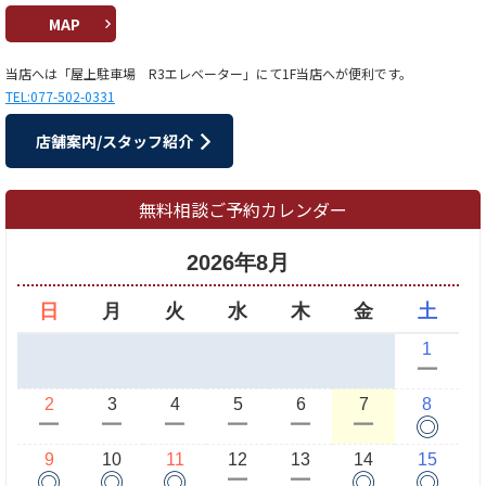
MAP
当店へは「屋上駐車場 R3エレベーター」にて1F当店へが便利です。
TEL:077-502-0331
店舗案内/スタッフ紹介
無料相談ご予約カレンダー
2026年8月
日
月
火
水
木
金
土
1
ー
2
3
4
5
6
7
8
◎
ー
ー
ー
ー
ー
ー
9
10
11
12
13
14
15
◎
◎
◎
◎
◎
ー
ー