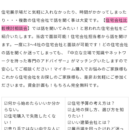
住宅展示場だと気軽に入れなかったり、時間がかかってしまった
り・・・複数の住宅会社で話を聞く事は大変です。【
住宅会社比
較検討相談会
】では話を聞いてみたい！と思われた住宅会社をご
紹介いたします。当店で面談可能！住宅会社担当者から話を聞け
ます。一度に3～4社の住宅会社と面談が可能です！どの住宅会社
の話を聞くか迷ってしまっても、『中立な立場で知識やネットワ
ークを持った専門のアドバイザー』がマッチングいたしますので
安心してご相談ください！マイホーム購入でお悩みのご家族様も
これから住宅会社をお探しのご家族様も、是非お気軽にご参加く
ださいませ。資金計画も！もちろん完全無料です。
☑何から始めたらいいか分か
☑住宅予算の考え方は？
らない。
☑土地の探し方、選び方を知
☑住宅購入で失敗したくな
りたい！
い！
☑いい建築会社とは？
☑売り手ではない中立な人に
☑展示場を回ったけれど迷っ