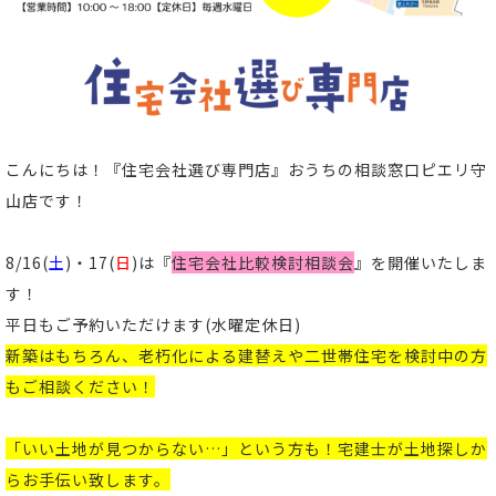
こんにちは！
『住宅会社選び専門店』おうちの相談窓口ピエリ守
山店
です！
8/
16(
土
)・17(
日
)は『
住宅会社比較検討相談会
』
を開催いたしま
す！
平日もご予約いただけます(
水曜定休日)
新築はもちろん、老朽化による建替えや二世帯住宅を検討中の方
もご相談ください！
「いい土地が見つからない…」という方も！宅建士が土地探しか
らお手伝い致します。