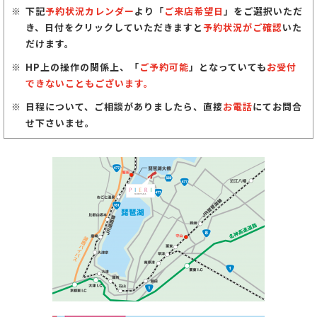
下記
予約状況カレンダー
より「
ご来店希望日
」をご選択いただ
き、日付をクリックしていただきますと
予約状況がご確認
いた
だけます。
HP上の操作の関係上、「
ご予約可能
」となっていても
お受付
できないこともございます。
日程について、ご相談がありましたら、直接
お電話
にてお問合
せ下さいませ。