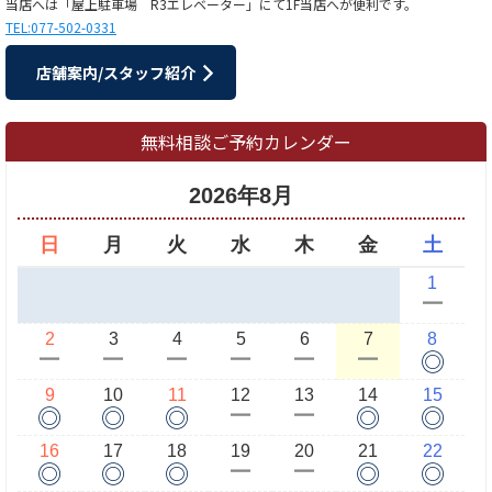
当店へは「屋上駐車場 R3エレベーター」にて1F当店へが便利です。
TEL:077-502-0331
店舗案内/スタッフ紹介
無料相談ご予約カレンダー
2026年8月
日
月
火
水
木
金
土
1
ー
2
3
4
5
6
7
8
◎
ー
ー
ー
ー
ー
ー
9
10
11
12
13
14
15
◎
◎
◎
◎
◎
ー
ー
16
17
18
19
20
21
22
◎
◎
◎
◎
◎
ー
ー