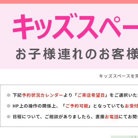
キッズスペースを
下記
予約状況カレンダー
より「
ご来店希望日
」をご選択いた
HP上の操作の関係上、「
ご予約可能
」となっていても
お受
日程について、ご相談がありましたら、直接
お電話
にてお問